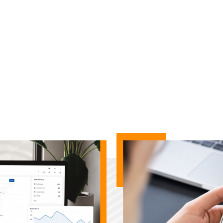
s logiciels et Applicati
ble de vos accès depuis une interface simple et intuitive.Créez
ès, consultez l'historique des événements et gérez vos installat
els sont disponibles en version Cloud pour un accès à distance 
 version locale installée sur votre ordinateur pour une gestion en