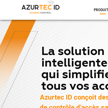
PRODUI
La solution
intelligente
qui simplifi
tous vos ac
Azurtec ID conçoit de
de contrôle d’accès sa