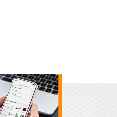
ons
 et modifiez les
ions en temps
depuis n'importe
 interne.