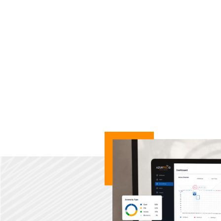
No
Pilotez l'ensem
droits d'acc
réel.Nos logici
où,ou en