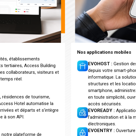
Nos applications mobiles
vités, établissements
EVOHOST :
Gestion des
s tertiaires, Access Building
depuis votre smart-phon
es collaborateurs, visiteurs et
informatique. La solutio
 temps réel.
structures et les locati
smartphone, administrez
, résidences de tourisme,
en toute simplicité, ouv
 Access Hotel automatise la
accès sécurisés.
rrivées et départs et s’intègre
EVOREADY :
Applicatio
ce à son API.
l’administration et à l
électroniques.
EVOENTRY :
Ouverture 
à notre plateforme de